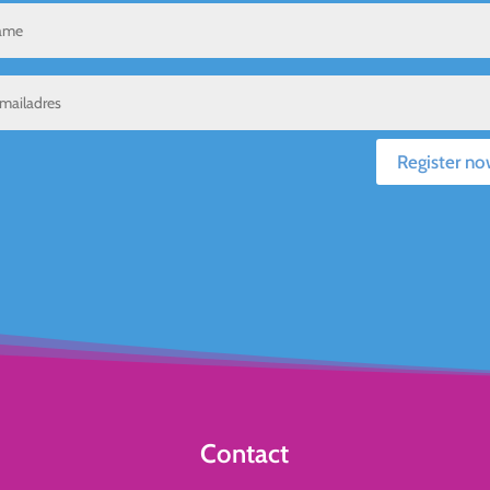
Register no
Contact